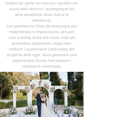
essencial: parlar en francès, escoltar els
nuvis amb atenció i acompanyar-los
amb amabilitat. Això marca la
diferència.
Les parelles no s’han de preocupar per
malentesos ni imprecisions: actuem
com a enllaç entre els nuvis i tots els
proveïdors espanyols, negociem,
traduïm i supervisem cada etapa del
projecte amb rigor. Això garanteix una
organització fluida, transparent i
totalment controlada.