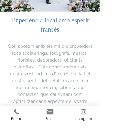
Experiència local amb esperit
francès
Col·laborem amb els millors proveïdors
locals: càterings, fotògrafs, músics,
floristes, decoradors, oficiants
bilingües... Tots comparteixen els
nostres estàndards d’excel·lència i el
nostre sentit del detall. Gràcies a la
nostra experiència, sabem a qui
contactar, què cal evitar i com
optimitzar cada aspecte del vostre
casament.
Però el que realment ens diferencia és
Phone
Email
Instagram
la nostra capacitat per traduir els vostres
desitjos francesos al context espanyol.
Tant si voleu un menú gastronòmic a