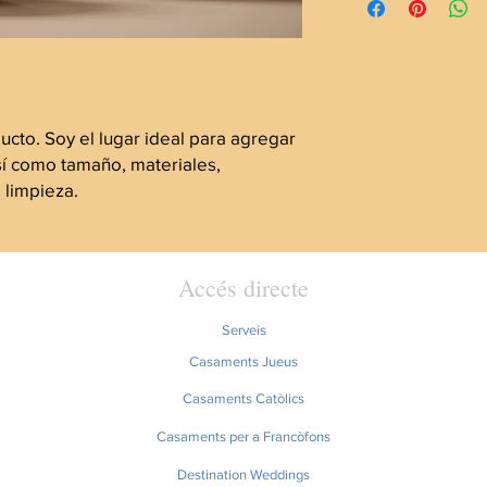
información sobre tu
generas confianza y c
embalaje. Ofrecer una
saben que en tu tien
sencilla, genera confi
altos niveles de segu
pues saben que en tu
con altos niveles de 
cto. Soy el lugar ideal para agregar 
sí como tamaño, materiales, 
 limpieza.
Accés directe
Serveis
Casaments Jueus
Casaments Catòlics
Casaments per a Francòfons
Destination Weddings