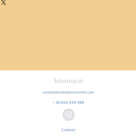
s métodos de envío, costos y
redibilidad en tus clientes, pues
 política de reembolso clara y
da pueden realizar compras con
anza y credibilidad en tus clientes,
ridad.
 tienda pueden realizar compras
seguridad.
Informació
contact@celestemoments.com
+ 34 656 599 398
Cookies